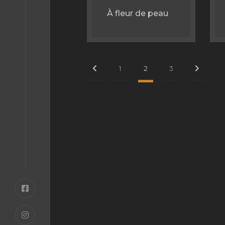
À fleur de peau
1
2
3