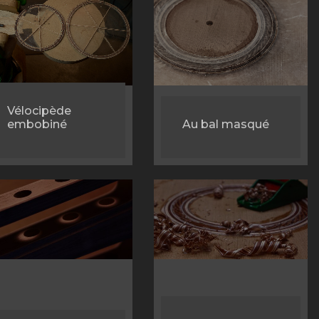
Vélocipède
embobiné
Au bal masqué