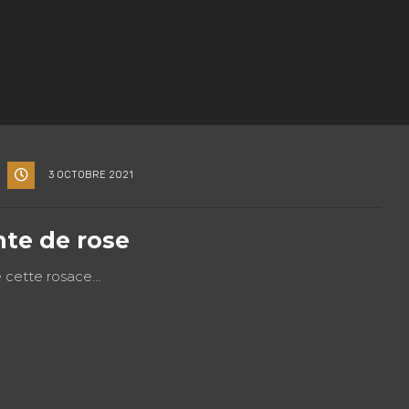
3 OCTOBRE 2021
te de rose
de cette rosace…