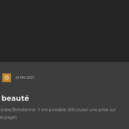
24 MAI 2021
l beauté
dre/Brésilienne. Il est possible d’écouter une prise sur
 la page).