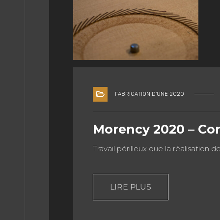
ÉDIA
LISH
FABRICATION D'UNE 2020
Morency 2020 – Con
Travail périlleux que la réalisation 
LIRE PLUS