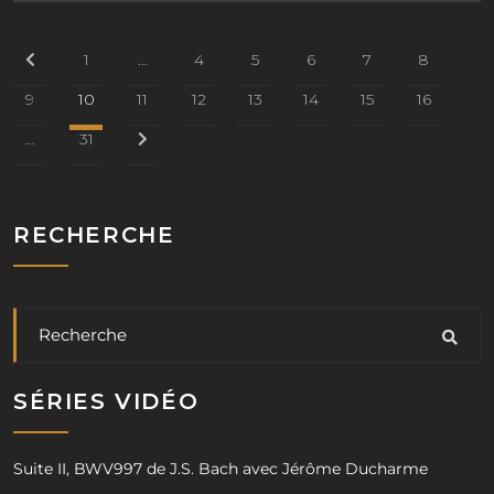
1
…
4
5
6
7
8
9
10
11
12
13
14
15
16
…
31
RECHERCHE
SÉRIES VIDÉO
Suite II, BWV997 de J.S. Bach avec Jérôme Ducharme